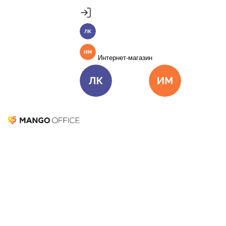
Продукты
Пакет инструментов со скидкой 40%
Личный кабинет
MANGO OFFICE
Подробнее
Единые бизнес-коммуникации
Интернет-магазин
Подключить
Виртуальная АТС
Цена
Как подключить
Личный кабинет
Интернет-ма
Омниканальный Контакт-центр
Цена
Как подключить
Вернуться к другим историям
Коллтрекинг и сервисы для маркетинга
Tорговля и Ecommerce
Все продукты MANGO OFFICE
М.Видео-Эльдорадо
Решения
Решения для разных
бизнес-задач
Подключить
О компании М.Видео-Эльдорадо
М.Видео-Эльдорадо — это ведущая российская
Решения для разных бизнес-задач
компания в сфере электронной коммерции, а также
Отдел продаж