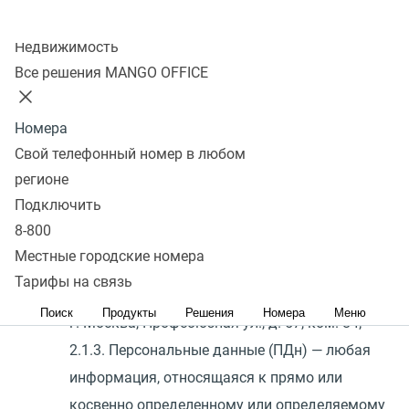
частью Договора.
Колл-центр
Недвижимость
2. Термины и определения
Все решения MANGO OFFICE
2.1. Для целей настоящего Поручения применять
Номера
термины в значении, указанном ниже:
Свой телефонный номер в любом
2.1.1. Оператор персональных данных —
регионе
Лицензиат;
Подключить
2.1.2. Обработчик — Общество с ограниченной
8-800
ответственностью
«
Манго Телеком», ИНН 7
Местные городские номера
709 501 144 ОГРН 1 037 739 829 027
Тарифы на связь
зарегистрировано по юридическому 117 420,
Поиск
Продукты
Решения
Номера
Меню
г. Москва, Профсоюзная ул., д. 57, ком. 84;
2.1.3. Персональные данные
(
ПДн) — любая
информация, относящаяся к прямо или
косвенно определенному или определяемому