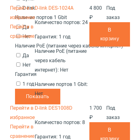
Перейти в
D-link DES-1024A
4 800
Под
D-link
избранное
₽
заказ
Наличие портов 1 Gbit
Количество портов:
24
Перейти в
Да
В
сравнение
Нет
Гарантия:
1 год
корзину
Наличие PoE (питание через кабель интернет)
Наличие PoE (питание
Да
через кабель
Нет
интернет):
Нет
Гарантия
1 год
Наличие портов 1 Gbit:
Нет
Показать
Перейти в
D-link DES1008D
1 700
Под
избранное
₽
заказ
Количество портов:
8
Перейти в
В
сравнение
Гарантия:
1 год
корзину