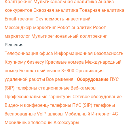
Коллтрекинг
Мультиканальная аналитика
Анализ
конкурентов
Сквозная аналитика
Товарная аналитика
Email-трекинг
Окупаемость инвестиций
Мессенджер‑маркетинг
Робот-аналитик
Робот-
маркетолог
Мультирегиональный коллтрекинг
Решения
Телефонизация офиса
Информационная безопасность
Крупному бизнесу
Красивые номера
Международный
номер
Бесплатный вызов 8−800
Организация
удаленной работы
Все решения
Оборудование
ПУС
(SIP) телефоны стационарные
Веб-камеры
Профессиональные гарнитуры
Сетевое оборудование
Видео- и конференц- телефоны
ПУС (SIP) телефоны
беспроводные
VoIP шлюзы
Мобильный Интернет 4G
Мобильные телефоны
Аксессуары