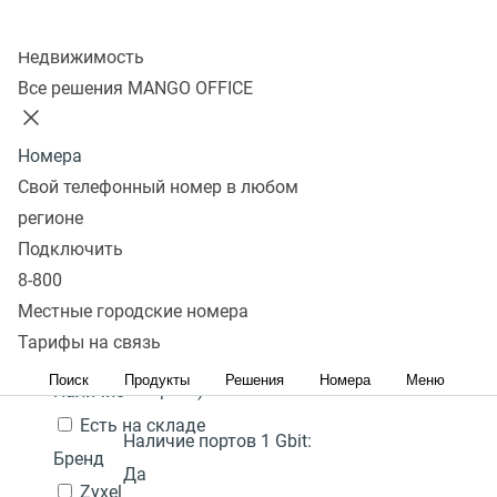
Колл-центр
Показать
Недвижимость
Все решения MANGO OFFICE
В избранном 0 товаров
Сравнить 0 товаров
Номера
Сбросить
Перейти в
Популярные
Фильтры
D-link DSR-1000N
25 000
В
Свой телефонный номер в любом
избранное
Популярные
С высоким рейтингом
₽
Сначала
наличии
регионе
Количество портов:
8
Перейти в
дешевые
Сначала дорогие
Подключить
В
сравнение
Акция
Гарантия:
1 год
8-800
корзину
Местные городские номера
Цена,
руб.:
Наличие PoE (питание
Тарифы на связь
через кабель
-
Поиск
Продукты
Решения
Номера
Меню
интернет):
Нет
Наличие
Есть на складе
Наличие портов 1 Gbit:
Бренд
Да
Zyxel