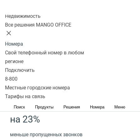
Колл-центр
Подключить
Недвижимость
Все решения MANGO OFFICE
на 45%
Номера
Свой телефонный номер в любом
больше завершенных заказов в брошенных
регионе
корзинах*
Подключить
8-800
до 10%
Местные городские номера
Тарифы на связь
рост повторных покупок*
Поиск
Продукты
Решения
Номера
Меню
на 23%
меньше пропущенных звонков