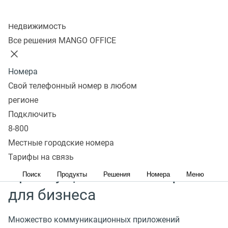
Колл-центр
Что такое IP-телефония
Недвижимость
Все решения MANGO OFFICE
IP-телефония
(
интернет-телефония)
— это
технология передачи голоса и других форм связи
Номера
через интернет-протокол
(
IP) вместо
Свой телефонный номер в любом
традиционных телефонных сетей. Телефония
регионе
может использоваться для разговора двух
Подключить
и более собеседников.
8-800
Местные городские номера
Тарифы на связь
Преимущества IP-телефонии
Поиск
Продукты
Решения
Номера
Меню
для бизнеса
Множество коммуникационных приложений