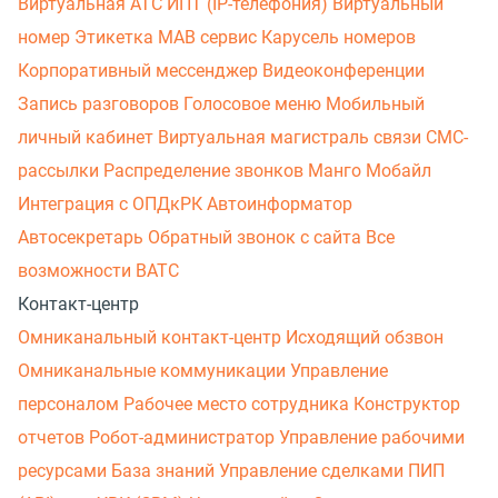
Виртуальная АТС
ИПТ (IP-телефония)
Виртуальный
номер
Этикетка
МАВ сервис
Карусель номеров
Корпоративный мессенджер
Видеоконференции
Запись разговоров
Голосовое меню
Мобильный
личный кабинет
Виртуальная магистраль связи
СМС-
рассылки
Распределение звонков
Манго Мобайл
Интеграция с ОПДкРК
Автоинформатор
Автосекретарь
Обратный звонок с сайта
Все
возможности ВАТС
Контакт-центр
Омниканальный контакт-центр
Исходящий обзвон
Омниканальные коммуникации
Управление
персоналом
Рабочее место сотрудника
Конструктор
отчетов
Робот-администратор
Управление рабочими
ресурсами
База знаний
Управление сделками
ПИП