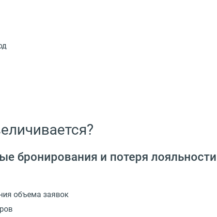
од
величивается?
е бронирования и потеря лояльности
ния объема заявок
еров