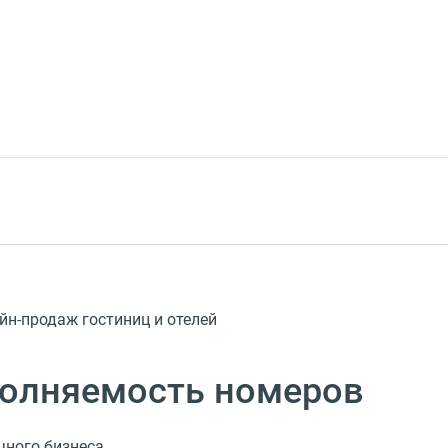
йн-продаж гостиниц и отелей
полняемость номеров
чного бизнеса