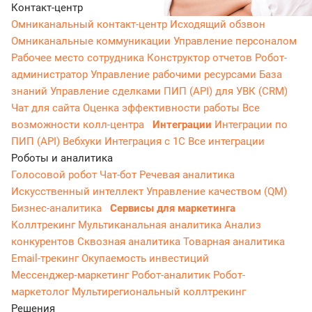
Контакт-центр
Омниканальный контакт-центр
Исходящий обзвон
Омниканальные коммуникации
Управление персоналом
Рабочее место сотрудника
Конструктор отчетов
Робот-
администратор
Управление рабочими ресурсами
База
знаний
Управление сделками
ПИП (API) для УВК (CRM)
Чат для сайта
Оценка эффективности работы
Все
возможности колл-центра
Интеграции
Интеграции по
ПИП (API)
Вебхуки
Интеграция с 1С
Все интеграции
Роботы и аналитика
Голосовой робот
Чат-бот
Речевая аналитика
Искусственный интеллект
Управление качеством (QM)
Бизнес-аналитика
Сервисы для маркетинга
Коллтрекинг
Мультиканальная аналитика
Анализ
конкурентов
Сквозная аналитика
Товарная аналитика
Email-трекинг
Окупаемость инвестиций
Мессенджер‑маркетинг
Робот-аналитик
Робот-
маркетолог
Мультирегиональный коллтрекинг
Решения