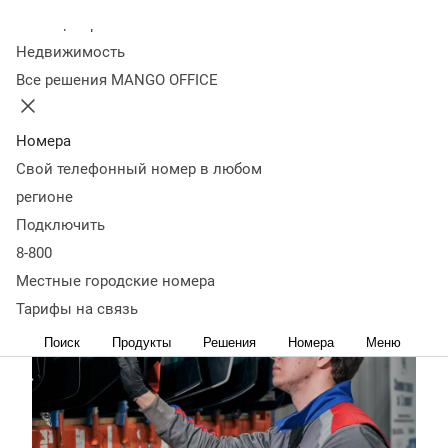
Колл-центр
Количество автоцентров — 87. География
присутствия — 77 городов России. Штат — 450
Недвижимость
сотрудников. Клиентская база – более 600 тысяч
Все решения MANGO OFFICE
автовладельцев.
Номера
Свой телефонный номер в любом
https://agexperts.ru/
регионе
О
Проблематика
История
Результаты
Подключить
проекте
внедрения
внедрения
8-800
Местные городские номера
Тарифы на связь
Поиск
Продукты
Решения
Номера
Меню