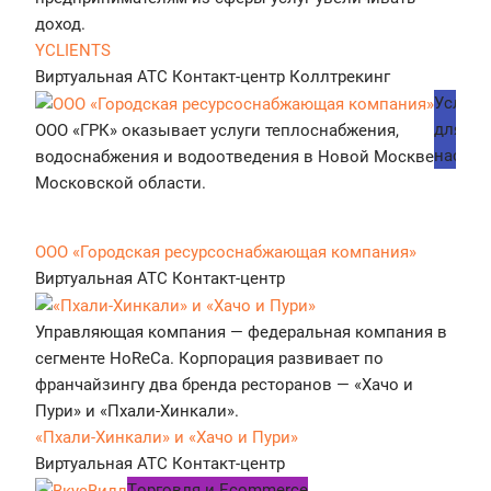
доход.
YCLIENTS
Виртуальная АТС
Контакт-центр
Коллтрекинг
Услуги
для
ООО «ГРК» оказывает услуги теплоснабжения,
населе
водоснабжения и водоотведения в Новой Москве и
Московской области.
ООО «Городская ресурсоснабжающая компания»
Виртуальная АТС
Контакт-центр
Управляющая компания — федеральная компания в
сегменте HoReCa. Корпорация развивает по
франчайзингу два бренда ресторанов — «Хачо и
Пури» и «Пхали-Хинкали».
«Пхали-Хинкали» и «Хачо и Пури»
Виртуальная АТС
Контакт-центр
Tорговля и Ecommerce