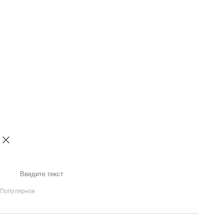
Поиск
Популярное
IP-Телефония
Голосовое приветствие и меню
Распределение
вызовов
Бизнес-аналитика