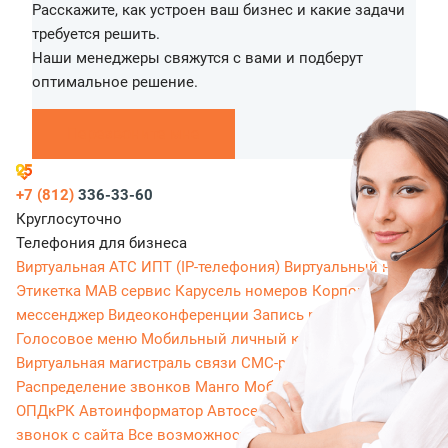
Расскажите, как устроен ваш бизнес и какие задачи
требуется решить.
Наши менеджеры свяжутся с вами и подберут
оптимальное решение.
Перезвоните мне
+7 (812)
336-33-60
Круглосуточно
Телефония для бизнеса
Виртуальная АТС
ИПТ (IP-телефония)
Виртуальный номер
Этикетка
МАВ сервис
Карусель номеров
Корпоративный
мессенджер
Видеоконференции
Запись разговоров
Голосовое меню
Мобильный личный кабинет
Виртуальная магистраль связи
СМС-рассылки
Распределение звонков
Манго Мобайл
Интеграция с
ОПДкРК
Автоинформатор
Автосекретарь
Обратный
звонок с сайта
Все возможности ВАТС