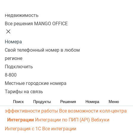
личный кабинет
Виртуальная магистраль связи
СМС-
Колл-центр
рассылки
Распределение звонков
Манго Мобайл
Недвижимость
Интеграция с ОПДкРК
Автоинформатор
Все решения MANGO OFFICE
Автосекретарь
Обратный звонок с сайта
Все
возможности ВАТС
Номера
Контакт-центр
Свой телефонный номер в любом
Омниканальный контакт-центр
Исходящий обзвон
регионе
Омниканальные коммуникации
Управление
Подключить
8-800
персоналом
Рабочее место сотрудника
Конструктор
Местные городские номера
отчетов
Робот-администратор
Управление рабочими
Тарифы на связь
ресурсами
База знаний
Управление сделками
ПИП
(API) для УВК (CRM)
Чат для сайта
Оценка
Поиск
Продукты
Решения
Номера
Меню
эффективности работы
Все возможности колл-центра
Интеграции
Интеграции по ПИП (API)
Вебхуки
Интеграция с 1С
Все интеграции