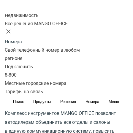
отделов и салонов
Колл-центр
Недвижимость
Получить предложение
Все решения MANGO OFFICE
Рост новых китайских автобрендов, фокус
Номера
на продаже ТС с пробегом и появление
Свой телефонный номер в любом
специализированных маркетплейсов — все это
регионе
насыщает и без того высококонкурентный рынок
Подключить
автодилеров. Борьба за клиента усиливается: каждый
8-800
рубль, вложенный в рекламу, должен работать
Местные городские номера
на бизнес, привлекать качественные лиды
Тарифы на связь
и обеспечивать их конвертацию в продажи.
Поиск
Продукты
Решения
Номера
Меню
Комплекс инструментов MANGO OFFICE позволит
автодилерам объединить все отделы и салоны
в единую коммуникационную систему, повысить