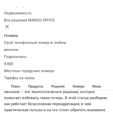
для бизнеса
Колл-центр
Недвижимость
Все решения MANGO OFFICE
26 сентября 2025
10 625
Оглавление
Что такое безусловная переадресация
Зачем бизнесу
Номера
безусловная переадресация
Как работает распределение
Свой телефонный номер в любом
вызовов
Частые ошибки и проблемы
Как настроить
регионе
переадресацию в облачной АТС MANGO OFFICE
Вывод:
Подключить
5 ключевых преимуществ безусловной переадресации
8-800
для бизнеса
← Журнал
Местные городские номера
Тарифы на связь
Каждый пропущенный звонок — это потенциальная
потеря клиента и выручки. Безусловная переадресация
Поиск
Продукты
Решения
Номера
Меню
звонков — это технологическое решение, которое
помогает избежать таких потерь. В этой статье разберем,
как работает безусловная переадресация, в чем
практическая польза и на что стоит обратить внимание