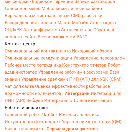
мессенджер
Видеоконференции
Запись разговоров
Голосовое меню
Мобильный личный кабинет
Виртуальная магистраль связи
СМС-рассылки
Распределение звонков
Манго Мобайл
Интеграция с
ОПДкРК
Автоинформатор
Автосекретарь
Обратный
звонок с сайта
Все возможности ВАТС
Контакт-центр
Омниканальный контакт-центр
Исходящий обзвон
Омниканальные коммуникации
Управление персоналом
Рабочее место сотрудника
Конструктор отчетов
Робот-
администратор
Управление рабочими ресурсами
База
знаний
Управление сделками
ПИП (API) для УВК (CRM)
Чат для сайта
Оценка эффективности работы
Все
возможности колл-центра
Интеграции
Интеграции по
ПИП (API)
Вебхуки
Интеграция с 1С
Все интеграции
Роботы и аналитика
Голосовой робот
Чат-бот
Речевая аналитика
Искусственный интеллект
Управление качеством (QM)
Бизнес-аналитика
Сервисы для маркетинга