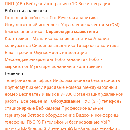
ПИП (API)
Вебхуки
Интеграция с 1С
Все интеграции
Роботы и аналитика
Голосовой робот
Чат-бот
Речевая аналитика
Искусственный интеллект
Управление качеством (QM)
Бизнес-аналитика
Сервисы для маркетинга
Коллтрекинг
Мультиканальная аналитика
Анализ
конкурентов
Сквозная аналитика
Товарная аналитика
Email-трекинг
Окупаемость инвестиций
Мессенджер‑маркетинг
Робот-аналитик
Робот-
маркетолог
Мультирегиональный коллтрекинг
Решения
Телефонизация офиса
Информационная безопасность
Крупному бизнесу
Красивые номера
Международный
номер
Бесплатный вызов 8−800
Организация удаленной
работы
Все решения
Оборудование
ПУС (SIP) телефоны
стационарные
Веб-камеры
Профессиональные
гарнитуры
Сетевое оборудование
Видео- и конференц-
телефоны
ПУС (SIP) телефоны беспроводные
VoIP
шлюзы
Мобильный Интернет 4G
Мобильные телефоны