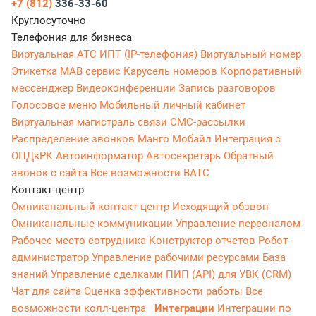
+7 (812)
336-33-60
Круглосуточно
Телефония для бизнеса
Виртуальная АТС
ИПТ (IP-телефония)
Виртуальный номер
Этикетка
МАВ сервис
Карусель номеров
Корпоративный
мессенджер
Видеоконференции
Запись разговоров
Голосовое меню
Мобильный личный кабинет
Виртуальная магистраль связи
СМС-рассылки
Распределение звонков
Манго Мобайл
Интеграция с
ОПДкРК
Автоинформатор
Автосекретарь
Обратный
звонок с сайта
Все возможности ВАТС
Контакт-центр
Омниканальный контакт-центр
Исходящий обзвон
Омниканальные коммуникации
Управление персоналом
Рабочее место сотрудника
Конструктор отчетов
Робот-
администратор
Управление рабочими ресурсами
База
знаний
Управление сделками
ПИП (API) для УВК (CRM)
Чат для сайта
Оценка эффективности работы
Все
возможности колл-центра
Интеграции
Интеграции по