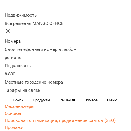
Колл-центр
Статьи, обзоры, ТОПы, идеи и советы для развития
Недвижимость
бизнеса. Энциклопедия маркетолога, Продажи -
Все решения MANGO OFFICE
актуальная, живая и понятная информация доступным
языком.
Номера
CRM маркетинг
Свой телефонный номер в любом
Аналитика
Веб-аналитика
регионе
Веб-разработка
Подключить
Контекстная реклама
8-800
Google Adwords (ADS)
Местные городские номера
Яндекс Директ
Тарифы на связь
Контент-маркетинг
Поиск
Продукты
Решения
Номера
Меню
Мессенджеры
Основы
Поисковая оптимизация, продвижение сайтов (SEO)
Продажи