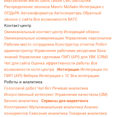
Виртуальная магистраль связи
СМС-рассылки
Распределение звонков
Манго Мобайл
Интеграция с
ОПДкРК
Автоинформатор
Автосекретарь
Обратный
звонок с сайта
Все возможности ВАТС
Контакт-центр
Омниканальный контакт-центр
Исходящий обзвон
Омниканальные коммуникации
Управление персоналом
Рабочее место сотрудника
Конструктор отчетов
Робот-
администратор
Управление рабочими ресурсами
База
знаний
Управление сделками
ПИП (API) для УВК (CRM)
Чат для сайта
Оценка эффективности работы
Все
возможности колл-центра
Интеграции
Интеграции по
ПИП (API)
Вебхуки
Интеграция с 1С
Все интеграции
Роботы и аналитика
Голосовой робот
Чат-бот
Речевая аналитика
Искусственный интеллект
Управление качеством (QM)
Бизнес-аналитика
Сервисы для маркетинга
Коллтрекинг
Мультиканальная аналитика
Анализ
конкурентов
Сквозная аналитика
Товарная аналитика