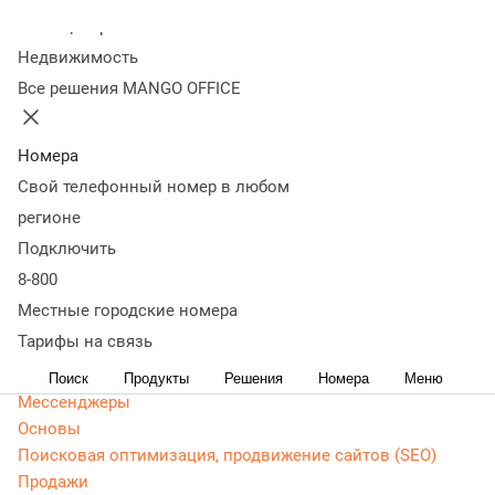
Колл-центр
Статьи, обзоры, ТОПы, идеи и советы для развития
Недвижимость
бизнеса. Энциклопедия маркетолога, Аналитика -
Все решения MANGO OFFICE
актуальная, живая и понятная информация доступным
языком.
Номера
CRM маркетинг
Свой телефонный номер в любом
Аналитика
Веб-аналитика
регионе
Веб-разработка
Подключить
Контекстная реклама
8-800
Google Adwords (ADS)
Местные городские номера
Яндекс Директ
Тарифы на связь
Контент-маркетинг
Поиск
Продукты
Решения
Номера
Меню
Мессенджеры
Основы
Поисковая оптимизация, продвижение сайтов (SEO)
Продажи