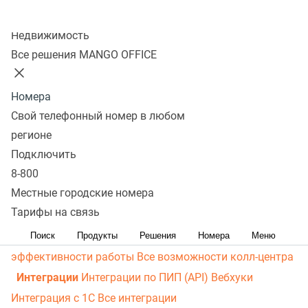
личный кабинет
Виртуальная магистраль связи
СМС-
Колл-центр
рассылки
Распределение звонков
Манго Мобайл
Недвижимость
Интеграция с ОПДкРК
Автоинформатор
Все решения MANGO OFFICE
Автосекретарь
Обратный звонок с сайта
Все
возможности ВАТС
Номера
Контакт-центр
Свой телефонный номер в любом
Омниканальный контакт-центр
Исходящий обзвон
регионе
Омниканальные коммуникации
Управление
Подключить
8-800
персоналом
Рабочее место сотрудника
Конструктор
Местные городские номера
отчетов
Робот-администратор
Управление рабочими
Тарифы на связь
ресурсами
База знаний
Управление сделками
ПИП
(API) для УВК (CRM)
Чат для сайта
Оценка
Поиск
Продукты
Решения
Номера
Меню
эффективности работы
Все возможности колл-центра
Интеграции
Интеграции по ПИП (API)
Вебхуки
Интеграция с 1С
Все интеграции