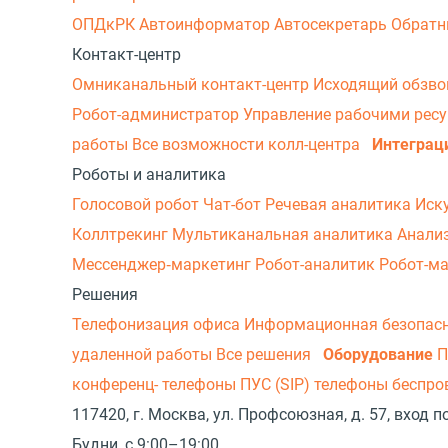
ОПДкРК
Автоинформатор
Автосекретарь
Обратн
Контакт-центр
Омниканальный контакт-центр
Исходящий обзв
Робот-администратор
Управление рабочими рес
работы
Все возможности колл-центра
Интеграц
Роботы и аналитика
Голосовой робот
Чат-бот
Речевая аналитика
Иск
Коллтрекинг
Мультиканальная аналитика
Анали
Мессенджер‑маркетинг
Робот-аналитик
Робот-м
Решения
Телефонизация офиса
Информационная безопас
удаленной работы
Все решения
Оборудование
П
конференц- телефоны
ПУС (SIP) телефоны беспр
117420, г. Москва, ул. Профсоюзная, д. 57, вход
Будни, с 9:00–19:00