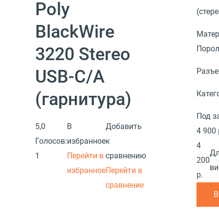
Poly
(стере
BlackWire
Матер
3220 Stereo
Поро
USB-C/A
Разъ
(гарнитура)
Катег
Под з
5,0
В
Добавить
4 900 
Голосов:
избранное
к
4
Дл
1
Перейти в
сравнению
200
ви
избранное
Перейти в
р.
сравнение
В