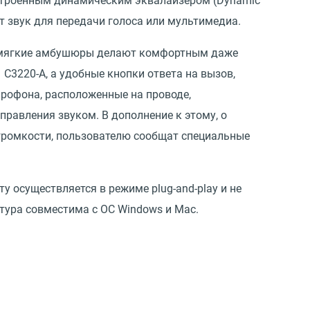
 встроенным динамическим эквалайзером (Dynamic
т звук для передачи голоса или мультимедиа.
и мягкие амбушюры делают комфортным даже
C3220-А, а удобные кнопки ответа на вызов,
рофона, расположенные на проводе,
равления звуком. В дополнение к этому, о
громкости, пользователю сообщат специальные
у осуществляется в режиме plug-and-play и не
тура совместима с ОС Windows и Mac.