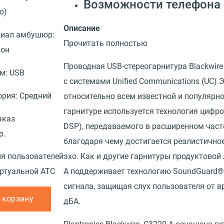
Возможности телефона
о)
Описание
иал амбушюр:
Прочитать полностью
лон
Проводная USB-стереогарнитура Blackwir
ем:
USB
с системами Unified Communications (UC)
ория:
Средний
относительно всем известной и популярной
гарнитуре используется технология цифров
аказ
DSP), передаваемого в расширенном част
р.
благодаря чему достигается реалистичное
я пользователей
эхо. Как и другие гарнитуры продуктовой л
ртуальной АТС
А поддерживает технологию SoundGuard®,
сигнала, защищая слух пользователя от 
 корзину
дБА.