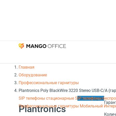
Главная
Оборудование
Профессиональные гарнитуры
Plantronics Poly BlackWire 3220 Stereo USB-C/A (га
SIP телефоны стационарные
SIP телефоны беспр
Рекомендуем
Гаран
Plantronics
Профессиональные гарнитуры
Мобильный Интер
Колич