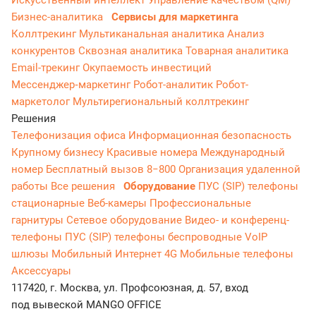
Искусственный интеллект
Управление качеством (QM)
Бизнес-аналитика
Сервисы для маркетинга
Коллтрекинг
Мультиканальная аналитика
Анализ
конкурентов
Сквозная аналитика
Товарная аналитика
Email-трекинг
Окупаемость инвестиций
Мессенджер‑маркетинг
Робот-аналитик
Робот-
маркетолог
Мультирегиональный коллтрекинг
Решения
Телефонизация офиса
Информационная безопасность
Крупному бизнесу
Красивые номера
Международный
номер
Бесплатный вызов 8−800
Организация удаленной
работы
Все решения
Оборудование
ПУС (SIP) телефоны
стационарные
Веб-камеры
Профессиональные
гарнитуры
Сетевое оборудование
Видео- и конференц-
телефоны
ПУС (SIP) телефоны беспроводные
VoIP
шлюзы
Мобильный Интернет 4G
Мобильные телефоны
Аксессуары
117420, г. Москва, ул. Профсоюзная, д. 57, вход
под вывеской MANGO OFFICE