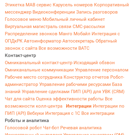
Этикетка
МАВ сервис
Карусель номеров
Корпоративный
мессенджер
Видеоконференции
Запись разговоров
Голосовое меню
Мобильный личный кабинет
Виртуальная магистраль связи
СМС-рассылки
Распределение звонков
Манго Мобайл
Интеграция с
ОПДкРК
Автоинформатор
Автосекретарь
Обратный
звонок с сайта
Все возможности ВАТС
Контакт-центр
Омниканальный контакт-центр
Исходящий обзвон
Омниканальные коммуникации
Управление персоналом
Рабочее место сотрудника
Конструктор отчетов
Робот-
администратор
Управление рабочими ресурсами
База
знаний
Управление сделками
ПИП (API) для УВК (CRM)
Чат для сайта
Оценка эффективности работы
Все
возможности колл-центра
Интеграции
Интеграции по
ПИП (API)
Вебхуки
Интеграция с 1С
Все интеграции
Роботы и аналитика
Голосовой робот
Чат-бот
Речевая аналитика