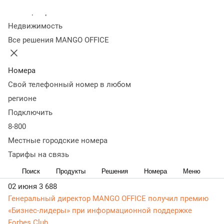
Колл-центр
Статьи, обзоры, ТОПы, идеи и советы для развития
Недвижимость
бизнеса в разделе Новости. Самая актуальная, живая и
Все решения MANGO OFFICE
понятная информация доступным языком.
15 июня
3 082
MANGO OFFICE подвел итоги использования своих
Номера
продуктов компаниями Поволжья за I квартал 2026 года
Свой телефонный номер в любом
Выручка в регионе выросла на 36,2%, продажи
регионе
омниканального Контакт-центра – на 46,7%, а спрос на
Подключить
голосовых роботов и чат-ботов – на 183%.
8-800
08 июня
3 790
MANGO OFFICE возглавил рейтинг унифицированных
Местные городские номера
коммуникаций (UC) 2026 от CNews
Тарифы на связь
Компания стала лидером в номинации
Поиск
Продукты
Решения
Номера
Меню
«Экосистемность».
02 июня
3 688
Генеральный директор MANGO OFFICE получил премию
«Бизнес-лидеры» при информационной поддержке
Forbes Club