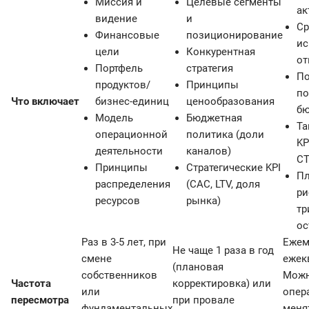
Миссия и
Целевые сегменты
ак
видение
и
Ср
Финансовые
позиционирование
ис
цели
Конкурентная
от
Портфель
стратегия
По
продуктов/
Принципы
по
Что включает
бизнес-единиц
ценообразования
б
Модель
Бюджетная
Та
операционной
политика (доли
KP
деятельности
каналов)
CT
Принципы
Стратегические KPI
Пл
распределения
(CAC, LTV, доля
ри
ресурсов
рынка)
тр
ос
Раз в 3-5 лет, при
Ежем
Не чаще 1 раза в год
смене
ежек
(плановая
собственников
Мож
Частота
корректировка) или
или
опер
пересмотра
при провале
фундаментальных
меня