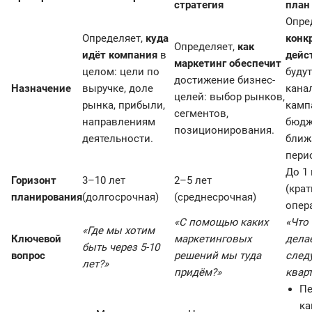
стратегия
план
Опре
Определяет,
куда
конк
Определяет,
как
идёт компания
в
дейс
маркетинг обеспечит
целом: цели по
буду
достижение бизнес-
Назначение
выручке, доле
кана
целей: выбор рынков,
рынка, прибыли,
камп
сегментов,
направлениям
бюдж
позиционирования.
деятельности.
ближ
пери
До 1 
Горизонт
3–10 лет
2–5 лет
(крат
планирования
(долгосрочная)
(среднесрочная)
опер
«С помощью каких
«Что
«Где мы хотим
Ключевой
маркетинговых
дела
быть через 5-10
вопрос
решений мы туда
след
лет?»
придём?»
квар
Пе
ка