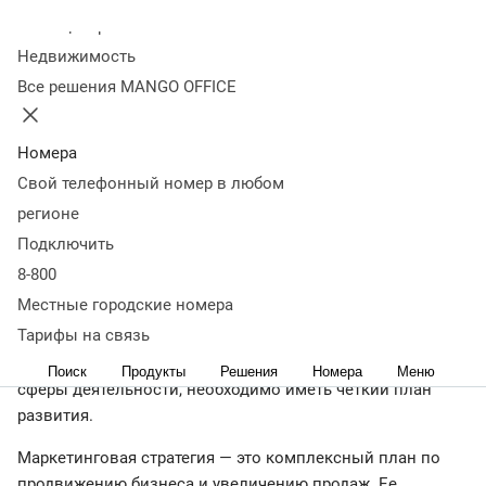
Оглавление
Колл-центр
Что такое маркетинговая стратегия
Что входит в
Недвижимость
маркетинговую стратегию
Каким компаниям необходима
Все решения MANGO OFFICE
маркетинговая стратегия
Виды маркетинговых
стратегий
Уровни маркетинговых стратегий
Структура и
содержание маркетинговой стратегии
Этапы разработки
Номера
маркетинговой стратегии
Примеры маркетинговых
Свой телефонный номер в любом
стратегий
Что делать, если стратегия перестала работать?
регионе
Что важно запомнить
Подключить
← Журнал
8-800
Что такое маркетинговая стратегия
Местные городские номера
Тарифы на связь
Любой компании, вне зависимости от ее размеров и
Поиск
Продукты
Решения
Номера
Меню
сферы деятельности, необходимо иметь четкий план
развития.
Маркетинговая стратегия — это комплексный план по
продвижению бизнеса и увеличению продаж. Ее