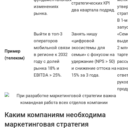
стратегических KPI
изменениях
утве
два квартала подряд.
рынка.
страт
В 1-м
запу
Выйти в топ-3
Занять нишу
«Сем
операторов
«цифровой
выде
мобильной связи
экосистемы для
2 млн
Пример
в регионе к 2032
семьи» с фокусом на
тарге
(телеком)
году с долей
удержание (NPS > 50)
расс
рынка 18% и
и снижение оттока на
назн
EBITDA > 25%.
15% за 3 года.
отве
руко
проду
Каким компаниям необходима
маркетинговая стратегия