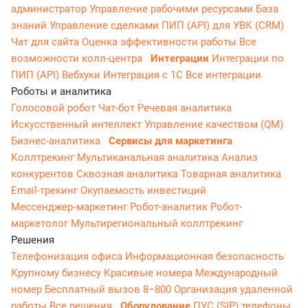
администратор
Управление рабочими ресурсами
База
знаний
Управление сделками
ПИП (API) для УВК (CRM)
Чат для сайта
Оценка эффективности работы
Все
возможности колл-центра
Интеграции
Интеграции по
ПИП (API)
Вебхуки
Интеграция с 1С
Все интеграции
Роботы и аналитика
Голосовой робот
Чат-бот
Речевая аналитика
Искусственный интеллект
Управление качеством (QM)
Бизнес-аналитика
Сервисы для маркетинга
Коллтрекинг
Мультиканальная аналитика
Анализ
конкурентов
Сквозная аналитика
Товарная аналитика
Email-трекинг
Окупаемость инвестиций
Мессенджер‑маркетинг
Робот-аналитик
Робот-
маркетолог
Мультирегиональный коллтрекинг
Решения
Телефонизация офиса
Информационная безопасность
Крупному бизнесу
Красивые номера
Международный
номер
Бесплатный вызов 8−800
Организация удаленной
работы
Все решения
Оборудование
ПУС (SIP) телефоны