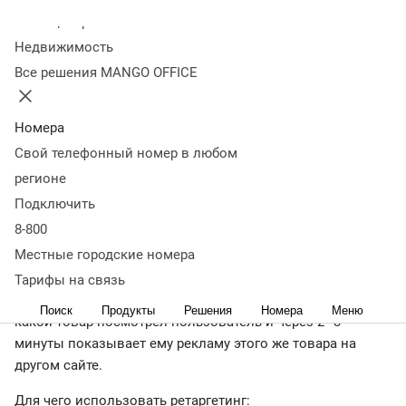
ретаргетинг
Виды ретаргетинга
Кому не подходит
Колл-центр
ретаргетинг
Как запустить ретаргетинг
Что лучше:
Недвижимость
таргетинг или ретаргетинг
Коротко о главном
Все решения MANGO OFFICE
Что такое ретаргетинг и для чего он
нужен
Номера
Свой телефонный номер в любом
По результатам исследований маркетинговой
регионе
компании
SaleCycle
, 84% пользователей уходят с сайта
Подключить
без покупки. Несмотря на это, они могут стать
8-800
потенциальными покупателями. Вернуть пользователя
Местные городские номера
на сайт за покупкой помогает ретаргетинг. Это реклама
для целевой аудитории, которая уже заходила на ваш
Тарифы на связь
сайт, в приложение или соцсети. Ретаргет анализирует,
Поиск
Продукты
Решения
Номера
Меню
какой товар посмотрел пользователь и через 2–3
минуты показывает ему рекламу этого же товара на
другом сайте.
Для чего использовать ретаргетинг: