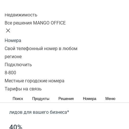
Колл-центр
Попробовать сейчас
Недвижимость
Все решения MANGO OFFICE
Попробуйте прямо сейчас и
Номера
оцените качество связи и
Свой телефонный номер в любом
сервисов
регионе
Подключить
+15%
8-800
Местные городские номера
конверсии в продажу*
Тарифы на связь
+ 30%
Поиск
Продукты
Решения
Номера
Меню
лидов для вашего бизнеса*
40%