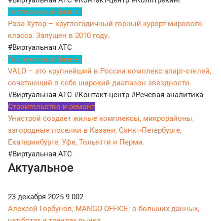
#Виртуальная АТС
#Контакт-центр
#Коллтрекинг
Гостиничный бизнес
Роза Хутор – круглогодичный горный курорт мирового
класса. Запущен в 2010 году.
#Виртуальная АТС
Гостиничный бизнес
VALO – это крупнейший в России комплекс апарт-отелей,
сочетающий в себе широкий диапазон звездности.
#Виртуальная АТС
#Контакт-центр
#Речевая аналитика
Строительство и ремонт
Унистрой создает жилые комплексы, микрорайоны,
загородные поселки в Казани, Санкт-Петербурге,
Екатеринбурге, Уфе, Тольятти и Перми.
#Виртуальная АТС
Актуальное
23 декабря 2025
9 002
Алексей Горбунов, MANGO OFFICE: о больших данных,
чат-ботах и трендах рынка