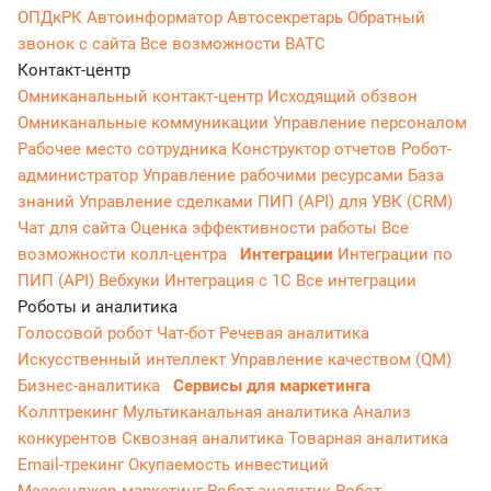
ОПДкРК
Автоинформатор
Автосекретарь
Обратный
звонок с сайта
Все возможности ВАТС
Контакт-центр
Омниканальный контакт-центр
Исходящий обзвон
Омниканальные коммуникации
Управление персоналом
Рабочее место сотрудника
Конструктор отчетов
Робот-
администратор
Управление рабочими ресурсами
База
знаний
Управление сделками
ПИП (API) для УВК (CRM)
Чат для сайта
Оценка эффективности работы
Все
возможности колл-центра
Интеграции
Интеграции по
ПИП (API)
Вебхуки
Интеграция с 1С
Все интеграции
Роботы и аналитика
Голосовой робот
Чат-бот
Речевая аналитика
Искусственный интеллект
Управление качеством (QM)
Бизнес-аналитика
Сервисы для маркетинга
Коллтрекинг
Мультиканальная аналитика
Анализ
конкурентов
Сквозная аналитика
Товарная аналитика
Email-трекинг
Окупаемость инвестиций