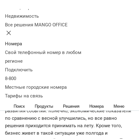
Колл-центр
08 сентября 2022
20 787
Недвижимость
Новые реалии требуют пересмотра отлаженных
Все решения MANGO OFFICE
производственных механизмов и стратегий. О том, какие
вызовы стоят перед компаниями в целом и какие
инструменты для противодействия наиболее
Номера
эффективны, рассказывает директор по продажам
Свой телефонный номер в любом
MANGO OFFICE Александр Шикинов.
регионе
Вызовы сезона
Подключить
8-800
Начинается новый бизнес-сезон, и компании подходят к
Местные городские номера
нему с некоторой настороженностью: в сегодняшних
Тарифы на связь
условиях, с учетом фактора неопределенности,
необходимо готовиться к самым разным сценариям
Поиск
Продукты
Решения
Номера
Меню
развития событий. Конечно, экономические показатели
по сравнению с весной улучшились, но все равно
решения приходится принимать на лету. Кроме того,
бизнес живет в такой ситуации уже полгода и