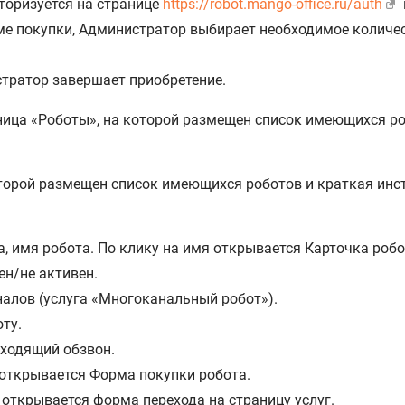
торизуется на странице
https://robot.mango-office.ru/auth
е покупки, Администратор выбирает необходимое количе
тратор завершает приобретение.
ница «Роботы», на которой размещен список имеющихся ро
, имя робота. По клику на имя открывается Карточка робо
ен/не активен.
алов (услуга «Многоканальный робот»).
ту.
сходящий обзвон.
 открывается Форма покупки робота.
 открывается форма перехода на страницу услуг.