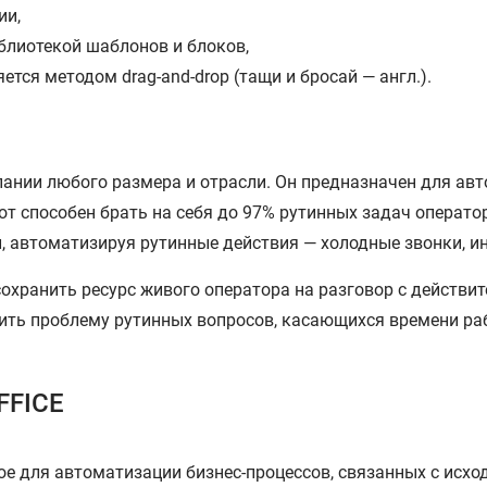
ии,
блиотекой шаблонов и блоков,
тся методом drag-and-drop (тащи и бросай — англ.).
нии любого размера и отрасли. Он предназначен для авт
от способен брать на себя до 97% рутинных задач операто
, автоматизируя рутинные действия — холодные звонки, и
охранить ресурс живого оператора на разговор с действи
шить проблему рутинных вопросов, касающихся времени ра
FFICE
ое для автоматизации бизнес-процессов, связанных с исх