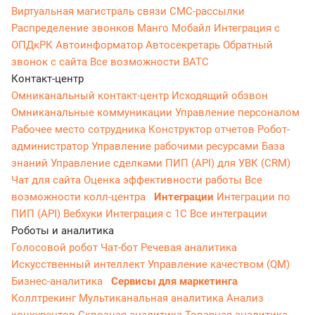
Виртуальная магистраль связи
СМС-рассылки
Распределение звонков
Манго Мобайл
Интеграция с
ОПДкРК
Автоинформатор
Автосекретарь
Обратный
звонок с сайта
Все возможности ВАТС
Контакт-центр
Омниканальный контакт-центр
Исходящий обзвон
Омниканальные коммуникации
Управление персоналом
Рабочее место сотрудника
Конструктор отчетов
Робот-
администратор
Управление рабочими ресурсами
База
знаний
Управление сделками
ПИП (API) для УВК (CRM)
Чат для сайта
Оценка эффективности работы
Все
возможности колл-центра
Интеграции
Интеграции по
ПИП (API)
Вебхуки
Интеграция с 1С
Все интеграции
Роботы и аналитика
Голосовой робот
Чат-бот
Речевая аналитика
Искусственный интеллект
Управление качеством (QM)
Бизнес-аналитика
Сервисы для маркетинга
Коллтрекинг
Мультиканальная аналитика
Анализ
конкурентов
Сквозная аналитика
Товарная аналитика