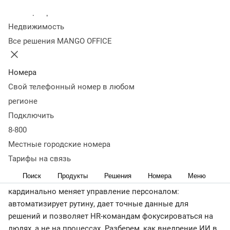
использовать
Колл-центр
Недвижимость
Все решения MANGO OFFICE
04 июля 2025
10 273
Оглавление
Как ИИ используется в управлении персоналом
Виды ИИ
Номера
в HR
Преимущества ИИ в HR
Вызовы и риски при
Свой телефонный номер в любом
внедрении ИИ в HR
Главное об искусственном
регионе
интеллекте в HR
Подключить
< назад
8-800
Искусственный интеллект в HR — это рабочий
инструмент, который уже сегодня освобождает до 70%
Местные городские номера
времени рекрутеров, предсказывает уход важных
Тарифы на связь
сотрудников и создает персонализированные
Поиск
Продукты
Решения
Номера
Меню
траектории развития. Использование ИИ в HR
кардинально меняет управление персоналом:
автоматизирует рутину, дает точные данные для
решений и позволяет HR-командам фокусироваться на
людях, а не на процессах. Разберем, как внедрение ИИ в