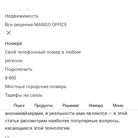
Оглавление
Колл-центр
Что такое анонимайзер
Чем анонимайзер отличается
Недвижимость
от VPN
Плюсы анонимайзера
Минусы
Все решения MANGO OFFICE
анонимайзера
Риски использования
анонимайзера
Юридические аспекты использования
анонимайзера в России
Когда анонимайзер считается
Номера
законным
Типы анонимайзеров: сравнение платформ,
Свой телефонный номер в любом
установки и ограничений
Заключение
регионе
← Журнал
Подключить
Анонимайзеры и поле их применения вызывают массу
8-800
споров с момента своего появления. Под шквал критики
Местные городские номера
попадает все: от уровня надежности анонимайзеров
Тарифы на связь
до их юридического статуса. Кроме того, далеко не все
Поиск
Продукты
Решения
Номера
Меню
сервисы и приложения, которые мы привыкли считать
анонимайзерами, в реальности ими являются — в этой
статье рассмотрим наиболее популярные вопросы,
касающиеся этой технологии.