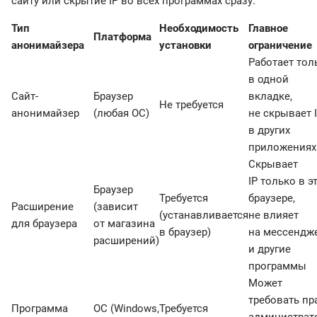
сайту или скрытие IP во всех программах сразу.
Тип
Необходимость
Главное
Платформа
анонимайзера
установки
ограничение
Работает тол
в одной
Сайт-
Браузер
вкладке,
Не требуется
анонимайзер
(любая ОС)
не скрывает 
в других
приложениях
Скрывает
IP только в э
Браузер
Требуется
браузере,
Расширение
(зависит
(устанавливается
не влияет
для браузера
от магазина
в браузер)
на мессендж
расширений)
и другие
программы
Может
требовать пр
Программа
ОС (Windows,
Требуется