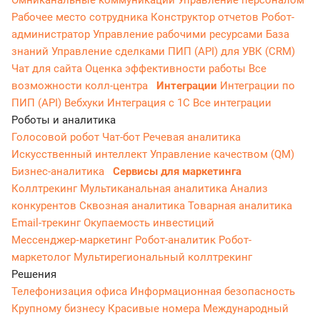
Омниканальные коммуникации
Управление персоналом
Рабочее место сотрудника
Конструктор отчетов
Робот-
администратор
Управление рабочими ресурсами
База
знаний
Управление сделками
ПИП (API) для УВК (CRM)
Чат для сайта
Оценка эффективности работы
Все
возможности колл-центра
Интеграции
Интеграции по
ПИП (API)
Вебхуки
Интеграция с 1С
Все интеграции
Роботы и аналитика
Голосовой робот
Чат-бот
Речевая аналитика
Искусственный интеллект
Управление качеством (QM)
Бизнес-аналитика
Сервисы для маркетинга
Коллтрекинг
Мультиканальная аналитика
Анализ
конкурентов
Сквозная аналитика
Товарная аналитика
Email-трекинг
Окупаемость инвестиций
Мессенджер‑маркетинг
Робот-аналитик
Робот-
маркетолог
Мультирегиональный коллтрекинг
Решения
Телефонизация офиса
Информационная безопасность
Крупному бизнесу
Красивые номера
Международный