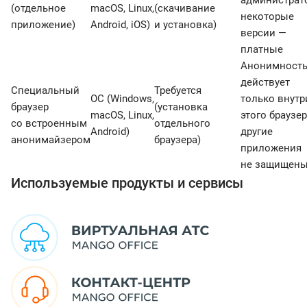
администрато
(отдельное
macOS, Linux,
(скачивание
некоторые
приложение)
Android, iOS)
и установка)
версии —
платные
Анонимност
действует
Специальный
Требуется
ОС (Windows,
только внутр
браузер
(установка
macOS, Linux,
этого браузер
со встроенным
отдельного
Android)
другие
анонимайзером
браузера)
приложения
не защищен
Используемые продукты и сервисы