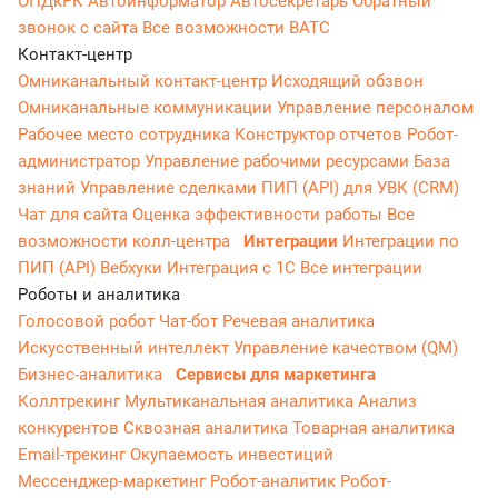
ОПДкРК
Автоинформатор
Автосекретарь
Обратный
звонок с сайта
Все возможности ВАТС
Контакт-центр
Омниканальный контакт-центр
Исходящий обзвон
Омниканальные коммуникации
Управление персоналом
Рабочее место сотрудника
Конструктор отчетов
Робот-
администратор
Управление рабочими ресурсами
База
знаний
Управление сделками
ПИП (API) для УВК (CRM)
Чат для сайта
Оценка эффективности работы
Все
возможности колл-центра
Интеграции
Интеграции по
ПИП (API)
Вебхуки
Интеграция с 1С
Все интеграции
Роботы и аналитика
Голосовой робот
Чат-бот
Речевая аналитика
Искусственный интеллект
Управление качеством (QM)
Бизнес-аналитика
Сервисы для маркетинга
Коллтрекинг
Мультиканальная аналитика
Анализ
конкурентов
Сквозная аналитика
Товарная аналитика
Email-трекинг
Окупаемость инвестиций
Мессенджер‑маркетинг
Робот-аналитик
Робот-