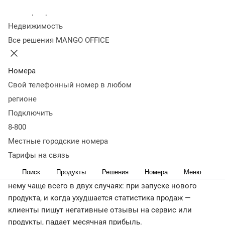
маркетингового анализа
Виды маркетингового
Колл-центр
анализа
Как провести маркетинговый анализ: пошаговая
Недвижимость
инструкция
Как оценить эффективность маркетингового
Все решения MANGO OFFICE
анализа
Распространенные ошибки при проведении
маркетингового анализа
Пример маркетингового
анализа: SWOT-анализ Wildberries (на 2022 год)
Что важно
Номера
запомнить
Свой телефонный номер в любом
← Журнал
регионе
Маркетинговый анализ — способ быстро найти точки
Подключить
роста: измерить эффективность и рентабельность
8-800
рекламных площадок, снизить стоимость лида,
Местные городские номера
скорректировать ценообразование и протестировать
новые каналы взаимодействия с клиентами.
Тарифы на связь
Поиск
Продукты
Решения
Номера
Меню
Представители малого и среднего бизнеса обращаются к
нему чаще всего в двух случаях: при запуске нового
продукта, и когда ухудшается статистика продаж —
клиенты пишут негативные отзывы на сервис или
продукты, падает месячная прибыль.