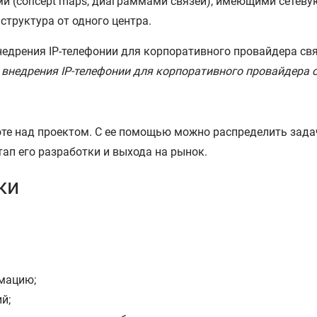
ами (concept maps, диаграммами связей), имеющими сетеву
структура от одного центра.
 внедрения IP-телефонии для корпоративного провайдера с
оте над проектом. С ее помощью можно распределить зад
ап его разработки и выхода на рынок.
ки
мацию;
й;