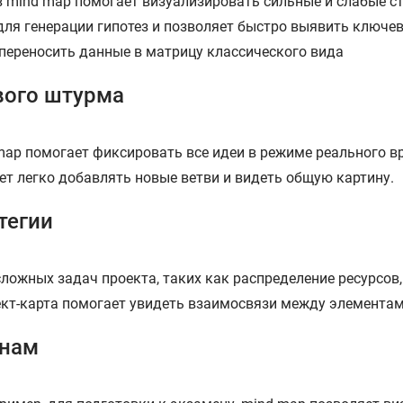
 mind map помогает визуализировать сильные и слабые ст
 для генерации гипотез и позволяет быстро выявить ключе
переносить данные в матрицу классического вида
вого штурма
ap помогает фиксировать все идеи в режиме реального вр
ет легко добавлять новые ветви и видеть общую картину.
тегии
ложных задач проекта, таких как распределение ресурсов,
лект-карта помогает увидеть взаимосвязи между элементам
енам