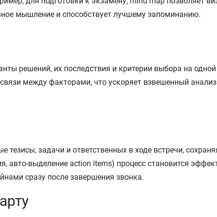
имер, для подготовки к экзамену, mind map позволяет ви
ивное мышление и способствует лучшему запоминанию.
нты решений, их последствия и критерии выбора на одной 
е связи между факторами, что ускоряет взвешенный анализ
е тезисы, задачи и ответственных в ходе встречи, сохран
я, авто-выделение action items) процесс становится эффек
йнами сразу после завершения звонка.
арту