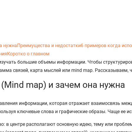
на нужна
Преимущества и недостатки
6 примеров когда исп
ния
Коротко о главном
 изучать большие объемы информации. Чтобы структуриров
амма связей, карта мыслей или mind map. Рассказываем, ч
 (Mind map) и зачем она нужна
ставления информации, которая отражает взаимосвязь меж
пользуя ключевые слова и графические образы. Чаще ее и
о: в центре располагают основную идею, тему или проблему