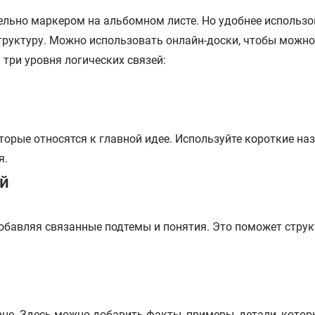
льно маркером на альбомном листе. Но удобнее использов
руктуру. Можно использовать онлайн-доски, чтобы можно
 три уровня логических связей:
торые относятся к главной идее. Используйте короткие на
я.
ий
 добавляя связанные подтемы и понятия. Это поможет стр
не. Здесь можно добавить факты, примеры, детали, кото