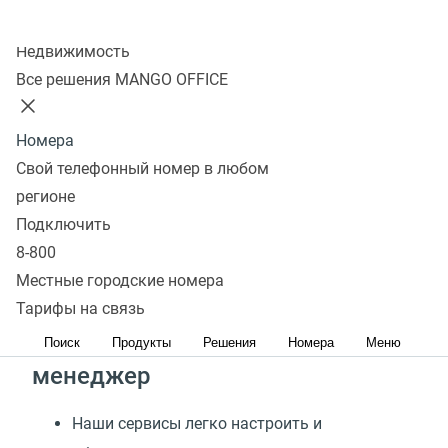
Подключить
Колл-центр
Недвижимость
Все решения MANGO OFFICE
Подключайте Виртуальную
Номера
телефонию MANGO OFFICE
Свой телефонный номер в любом
регионе
для быстрого
Подключить
масштабирования
8-800
и безопасной работы
Местные городские номера
Тарифы на связь
24/7 поддержка и персональный
Поиск
Продукты
Решения
Номера
Меню
менеджер
Наши сервисы легко настроить и