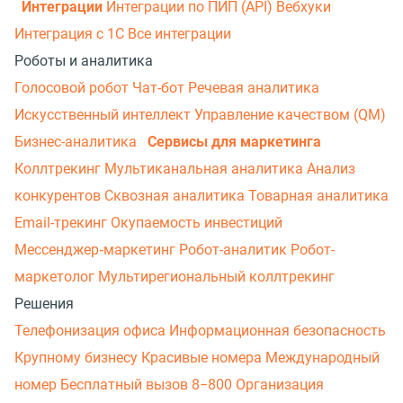
Интеграции
Интеграции по ПИП (API)
Вебхуки
Интеграция с 1С
Все интеграции
Роботы и аналитика
Голосовой робот
Чат-бот
Речевая аналитика
Искусственный интеллект
Управление качеством (QM)
Бизнес-аналитика
Сервисы для маркетинга
Коллтрекинг
Мультиканальная аналитика
Анализ
конкурентов
Сквозная аналитика
Товарная аналитика
Email-трекинг
Окупаемость инвестиций
Мессенджер‑маркетинг
Робот-аналитик
Робот-
маркетолог
Мультирегиональный коллтрекинг
Решения
Телефонизация офиса
Информационная безопасность
Крупному бизнесу
Красивые номера
Международный
номер
Бесплатный вызов 8−800
Организация