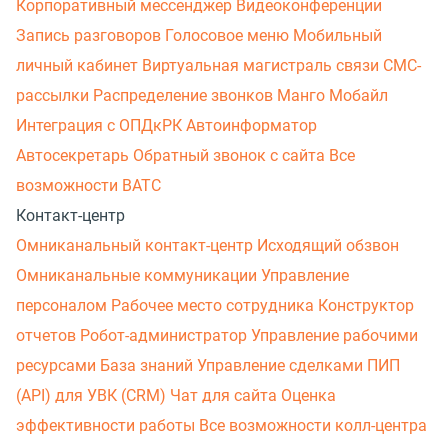
Корпоративный мессенджер
Видеоконференции
Запись разговоров
Голосовое меню
Мобильный
личный кабинет
Виртуальная магистраль связи
СМС-
рассылки
Распределение звонков
Манго Мобайл
Интеграция с ОПДкРК
Автоинформатор
Автосекретарь
Обратный звонок с сайта
Все
возможности ВАТС
Контакт-центр
Омниканальный контакт-центр
Исходящий обзвон
Омниканальные коммуникации
Управление
персоналом
Рабочее место сотрудника
Конструктор
отчетов
Робот-администратор
Управление рабочими
ресурсами
База знаний
Управление сделками
ПИП
(API) для УВК (CRM)
Чат для сайта
Оценка
эффективности работы
Все возможности колл-центра